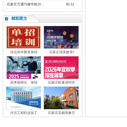
·
石家庄万通汽修学校20...
02-12
精彩图文
河北尚学教育单招
石家庄清美教育I
高考落榜生、单招
石家庄欧曼谛时尚
河北工程职业技工
石家庄花都形象艺