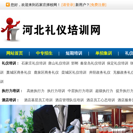
您好，欢迎来到石家庄择校网！
[请登录]
新用户？
[免费注册]
网站首页
|
中专招生
|
短期培训
|
单招集训
|
礼
礼仪培训：
石家庄礼仪培训
唐山礼仪培训
邯郸
秦皇岛礼仪培训
保定礼仪培训
训
藁城区商务礼仪
鹿泉区商务礼仪
栾城区礼仪培训
井陉政务礼仪
无极政务礼
训
执行力培训：
高效执行力
执行力培训
中层执行力培训
超级执行力
提升执行
酒店培训：
酒店基层员工培训
酒店管理队伍培训
酒店员工心态培训
酒店服务