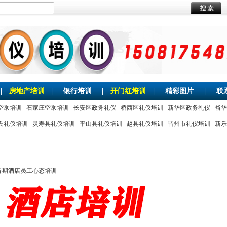
|
房地产培训
|
银行培训
|
开门红培训
|
精彩图片
|
联
空乘培训
石家庄空乘培训
长安区政务礼仪
桥西区礼仪培训
新华区政务礼仪
裕华
氏礼仪培训
灵寿县礼仪培训
平山县礼仪培训
赵县礼仪培训
晋州市礼仪培训
新乐
备期酒店员工心态培训