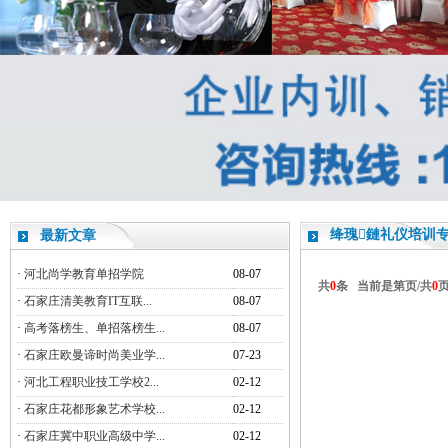
绛瑰鏈礼仪培训
最新文章
·
河北尚学教育单招学院
08-07
共
0
条 当前是第
页/共
0
·
石家庄清美教育IT互联...
08-07
·
高考落榜生、单招落榜生...
08-07
·
石家庄欧曼谛时尚美业学...
07-23
·
河北工程职业技工学校2...
02-12
·
石家庄花都形象艺术学校...
02-12
·
石家庄冀中职业高级中学...
02-12