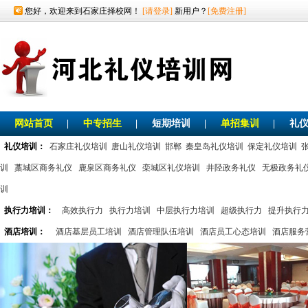
您好，欢迎来到石家庄择校网！
[请登录]
新用户？
[免费注册]
网站首页
|
中专招生
|
短期培训
|
单招集训
|
礼
礼仪培训：
石家庄礼仪培训
唐山礼仪培训
邯郸
秦皇岛礼仪培训
保定礼仪培训
训
藁城区商务礼仪
鹿泉区商务礼仪
栾城区礼仪培训
井陉政务礼仪
无极政务礼
训
执行力培训：
高效执行力
执行力培训
中层执行力培训
超级执行力
提升执行
酒店培训：
酒店基层员工培训
酒店管理队伍培训
酒店员工心态培训
酒店服务