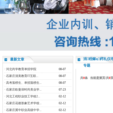
涓眰鎵ц鍔礼仪
最新文章
专题
·
河北尚学教育单招学院
08-07
·
石家庄清美教育IT互联...
08-07
共
0
条 当前是第
页/共
0
·
高考落榜生、单招落榜生...
08-07
·
石家庄欧曼谛时尚美业学...
07-23
·
河北工程职业技工学校2...
02-12
·
石家庄花都形象艺术学校...
02-12
·
石家庄冀中职业高级中学...
02-12