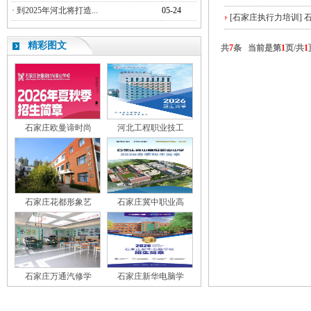
·
到2025年河北将打造...
05-24
[石家庄执行力培训]
精彩图文
共
7
条 当前是第
1
页/共
1
石家庄欧曼谛时尚
河北工程职业技工
石家庄花都形象艺
石家庄冀中职业高
石家庄万通汽修学
石家庄新华电脑学