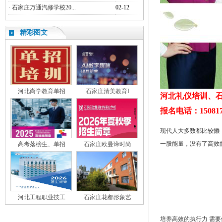
·
石家庄万通汽修学校20...
02-12
精彩图文
河北尚学教育单招
石家庄清美教育I
河北礼仪培训、
报名电话：150817
现代人大多数都比较懒
一股能量，没有了高效
高考落榜生、单招
石家庄欧曼谛时尚
河北工程职业技工
石家庄花都形象艺
培养高效的执行力 需