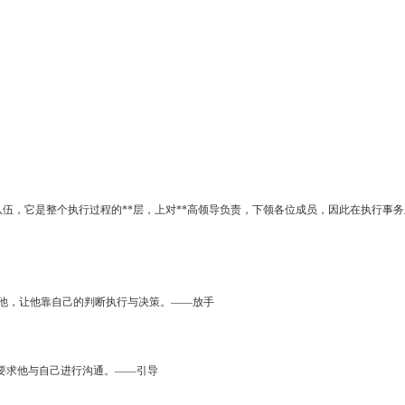
伍，它是整个执行过程的**层，上对**高领导负责，下领各位成员，因此在执行事务
他，让他靠自己的判断执行与决策。——放手
要求他与自己进行沟通。——引导