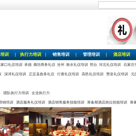
仪培训
|
执行力培训
|
销售培训
|
管理培训
|
酒店培训
张家口礼仪培训
承德
廊坊商务礼仪
沧州
衡水礼仪培训
邢台
河北礼仪培训
石家庄
仪
深泽礼仪培训
正定县政务礼仪
行唐礼仪培训
高邑礼仪培训
赞皇礼仪培训
元
力
团队执行力培训
企业执行力
营销培训
酒店服务礼仪培训
酒店销售服务技能培训
筹备期酒店岗位技能培训
筹