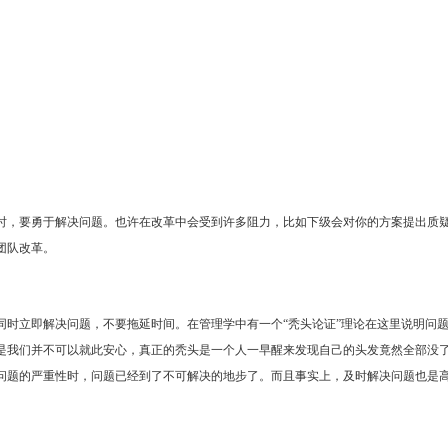
时，要勇于解决问题。也许在改革中会受到许多阻力，比如下级会对你的方案提出质疑
团队改革。
同时立即解决问题，不要拖延时间。在管理学中有一个“秃头论证”理论在这里说明问
是我们并不可以就此安心，真正的秃头是一个人一早醒来发现自己的头发竟然全部没
问题的严重性时，问题已经到了不可解决的地步了。而且事实上，及时解决问题也是