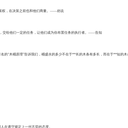
决策权，在决策之前也和他们商量。——劝说
，交给他们一定的任务，让他们成为你布置任务的执行者。——告知
的“木桶原理”告诉我们，桶盛水的多少不在于**长的木条有多长，而在于**短的木
国人在遵守规定上一丝不苟的态度。