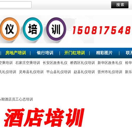
|
房地产培训
|
银行培训
|
开门红培训
|
精彩图片
|
联
空乘培训
石家庄空乘培训
长安区政务礼仪
桥西区礼仪培训
新华区政务礼仪
裕华
氏礼仪培训
灵寿县礼仪培训
平山县礼仪培训
赵县礼仪培训
晋州市礼仪培训
新乐
备期酒店员工心态培训