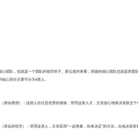
核心团队，也就是一个团队的领导班子。那么相对来看，班级的核心团队也就是班委队
的核心部分主要可分为4类人。
人（类似唐僧）：这群人往往是优秀的领袖，管理这类人才，主张放心地将决策权交个
人（类似孙悟空）：管理这类人，主张采用“一起商量，你来决定”的方法，在他决策前