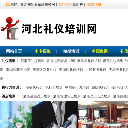
您好，欢迎来到石家庄择校网！
[请登录]
新用户？
[免费注册]
网站首页
|
中专招生
|
短期培训
|
单招集训
|
礼
礼仪培训：
石家庄礼仪培训
唐山礼仪培训
邯郸
秦皇岛礼仪培训
保定礼仪培训
训
藁城区商务礼仪
鹿泉区商务礼仪
栾城区礼仪培训
井陉政务礼仪
无极政务礼
训
执行力培训：
高效执行力
执行力培训
中层执行力培训
超级执行力
提升执行
酒店培训：
酒店基层员工培训
酒店管理队伍培训
酒店员工心态培训
酒店服务