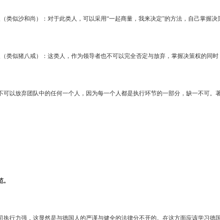
人（类似沙和尚）：对于此类人，可以采用“一起商量，我来决定”的方法，自己掌握
人（类似猪八戒）：这类人，作为领导者也不可以完全否定与放弃，掌握决策权的同时
不可以放弃团队中的任何一个人，因为每一个人都是执行环节的一部分，缺一不可。著名
范。
司执行力强，这显然是与德国人的严谨与健全的法律分不开的。在这方面应该学习德