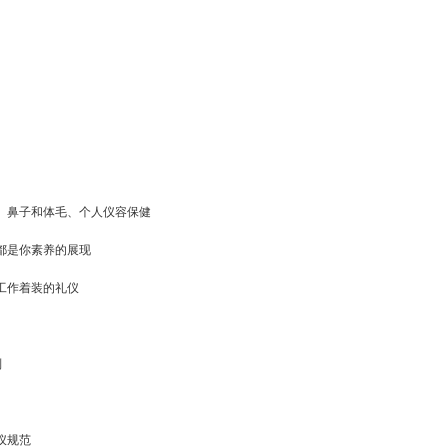
、鼻子和体毛、个人仪容保健
都是你素养的展现
-工作着装的礼仪
则
仪规范