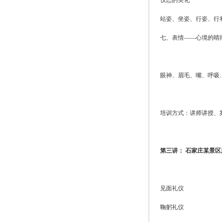
仪态的美化
站姿、坐姿、行姿、行
七、表情——心境的晴
眼神、眉毛、嘴、呼吸
培训方式：讲师讲授、
第三讲： 石家庄某景
见面礼仪
鞠躬礼仪