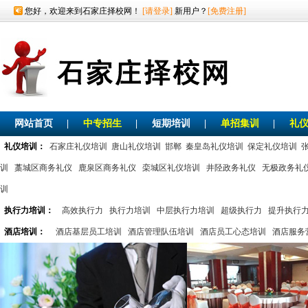
您好，欢迎来到石家庄择校网！
[请登录]
新用户？
[免费注册]
网站首页
|
中专招生
|
短期培训
|
单招集训
|
礼
礼仪培训：
石家庄礼仪培训
唐山礼仪培训
邯郸
秦皇岛礼仪培训
保定礼仪培训
训
藁城区商务礼仪
鹿泉区商务礼仪
栾城区礼仪培训
井陉政务礼仪
无极政务礼
训
执行力培训：
高效执行力
执行力培训
中层执行力培训
超级执行力
提升执行
酒店培训：
酒店基层员工培训
酒店管理队伍培训
酒店员工心态培训
酒店服务