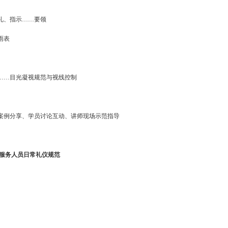
礼、指示……要领
雨表
……目光凝视规范与视线控制
案例分享、学员讨论互动、讲师现场示范指导
区服务人员日常礼仪规范