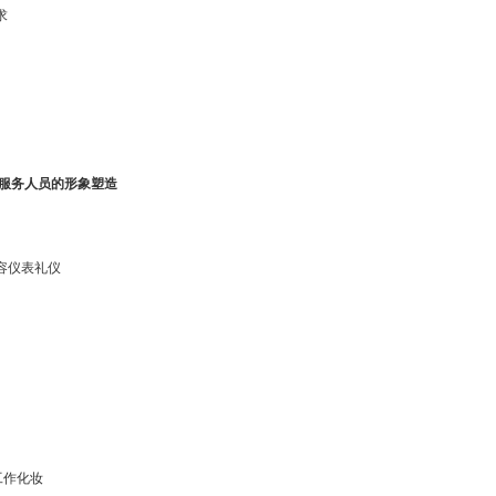
求
区服务人员的形象塑造
容仪表礼仪
工作化妆