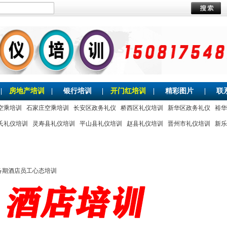
|
房地产培训
|
银行培训
|
开门红培训
|
精彩图片
|
联
空乘培训
石家庄空乘培训
长安区政务礼仪
桥西区礼仪培训
新华区政务礼仪
裕华
氏礼仪培训
灵寿县礼仪培训
平山县礼仪培训
赵县礼仪培训
晋州市礼仪培训
新乐
备期酒店员工心态培训