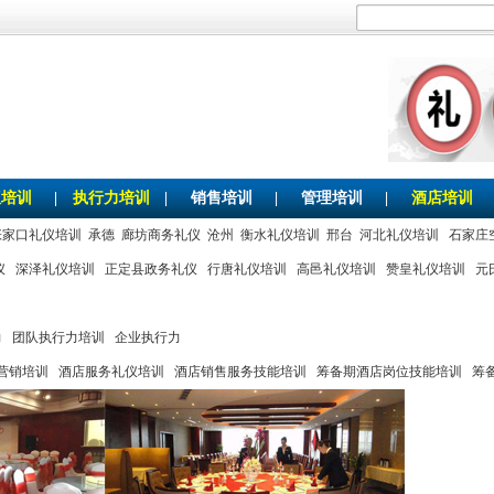
仪培训
|
执行力培训
|
销售培训
|
管理培训
|
酒店培训
张家口礼仪培训
承德
廊坊商务礼仪
沧州
衡水礼仪培训
邢台
河北礼仪培训
石家庄
仪
深泽礼仪培训
正定县政务礼仪
行唐礼仪培训
高邑礼仪培训
赞皇礼仪培训
元
力
团队执行力培训
企业执行力
营销培训
酒店服务礼仪培训
酒店销售服务技能培训
筹备期酒店岗位技能培训
筹