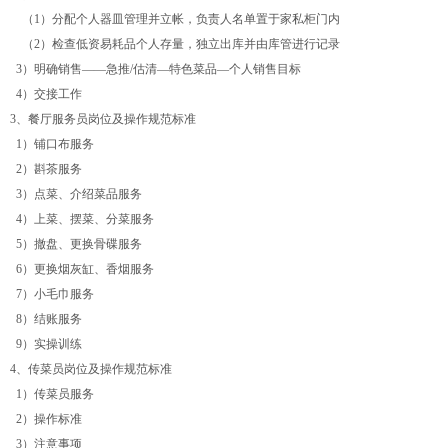
（1）分配个人器皿管理并立帐，负责人名单置于家私柜门内
（2）检查低资易耗品个人存量，独立出库并由库管进行记录
3）明确销售——急推/估清—特色菜品—个人销售目标
4）交接工作
3、餐厅服务员岗位及操作规范标准
1）铺口布服务
2）斟茶服务
3）点菜、介绍菜品服务
4）上菜、摆菜、分菜服务
5）撤盘、更换骨碟服务
6）更换烟灰缸、香烟服务
7）小毛巾服务
8）结账服务
9）实操训练
4、传菜员岗位及操作规范标准
1）传菜员服务
2）操作标准
3）注意事项