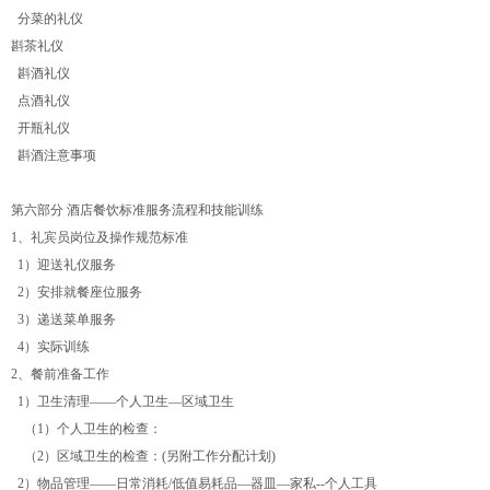
分菜的礼仪
斟茶礼仪
斟酒礼仪
点酒礼仪
开瓶礼仪
斟酒注意事项
第六部分 酒店餐饮标准服务流程和技能训练
1、礼宾员岗位及操作规范标准
1）迎送礼仪服务
2）安排就餐座位服务
3）递送菜单服务
4）实际训练
2、餐前准备工作
1）卫生清理——个人卫生—区域卫生
（1）个人卫生的检查：
（2）区域卫生的检查：(另附工作分配计划)
2）物品管理——日常消耗/低值易耗品—器皿—家私--个人工具