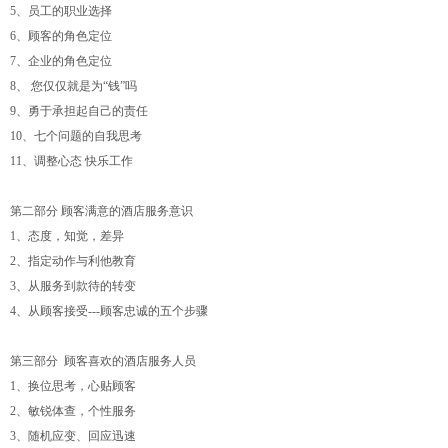
5、员工的职业选择
6、顾客的角色定位
7、企业的角色定位
8、 您仅仅就是为“钱”吗
9、勇于承担起自己的责任
10、七个问题的自我思考
11、调整心态 快乐工作
第二部分 顾客满意的酒店服务意识
1、态度，知觉，差异
2、指定动作与利他教育
3、从服务到款待的转变
4、从顾客接受---顾客忠诚的五个步骤
第三部分 顾客喜欢的酒店服务人员
1、换位思考，心贴顾客
2、敏锐体查，个性服务
3、随机应变、回应迅速