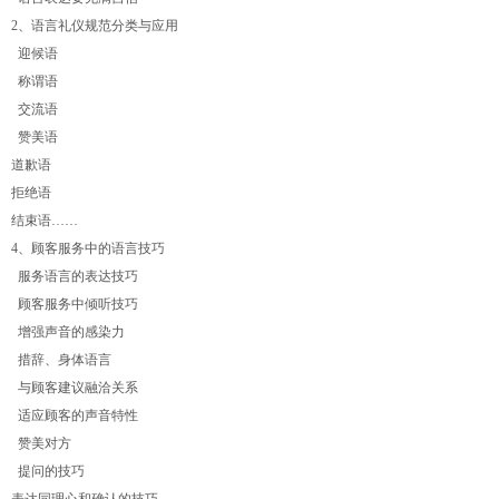
2、语言礼仪规范分类与应用
迎候语
称谓语
交流语
赞美语
道歉语
拒绝语
结束语……
4、顾客服务中的语言技巧
服务语言的表达技巧
顾客服务中倾听技巧
增强声音的感染力
措辞、身体语言
与顾客建议融洽关系
适应顾客的声音特性
赞美对方
提问的技巧