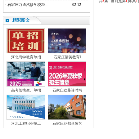
共
5
条 当前是第
1
页/共
1
·
石家庄万通汽修学校20...
02-12
精彩图文
河北尚学教育单招
石家庄清美教育I
高考落榜生、单招
石家庄欧曼谛时尚
河北工程职业技工
石家庄花都形象艺