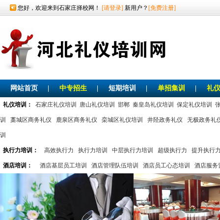
您好，欢迎来到石家庄择校网！
[请登录]
新用户？
[免费注册]
网站首页
|
中专招生
|
短期培训
|
单招集训
|
礼
礼仪培训：
石家庄礼仪培训
唐山礼仪培训
邯郸
秦皇岛礼仪培训
保定礼仪培训
训
藁城区商务礼仪
鹿泉区商务礼仪
栾城区礼仪培训
井陉政务礼仪
无极政务礼
训
执行力培训：
高效执行力
执行力培训
中层执行力培训
超级执行力
提升执行
酒店培训：
酒店基层员工培训
酒店管理队伍培训
酒店员工心态培训
酒店服务