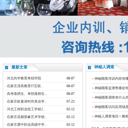
神秘人调查
最新文章
·
河北尚学教育单招学院
08-07
神秘顾客培训内容有
·
石家庄清美教育IT互联...
08-07
神秘顾客监测售楼处
·
高考落榜生、单招落榜生...
08-07
神秘顾客调查有什么
·
石家庄欧曼谛时尚美业学...
07-23
神秘顾客访问应用场
·
河北工程职业技工学校2...
02-12
神秘人调查项目一般
·
石家庄花都形象艺术学校...
02-12
·
石家庄冀中职业高级中学...
02-12