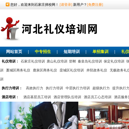
您好，欢迎来到石家庄择校网！
[请登录]
新用户？
[免费注册]
网站首页
|
中专招生
|
短期培训
|
单招集训
|
礼
礼仪培训：
石家庄礼仪培训
唐山礼仪培训
邯郸
秦皇岛礼仪培训
保定礼仪培训
训
藁城区商务礼仪
鹿泉区商务礼仪
栾城区礼仪培训
井陉政务礼仪
无极政务礼
训
执行力培训：
高效执行力
执行力培训
中层执行力培训
超级执行力
提升执行
酒店培训：
酒店基层员工培训
酒店管理队伍培训
酒店员工心态培训
酒店服务