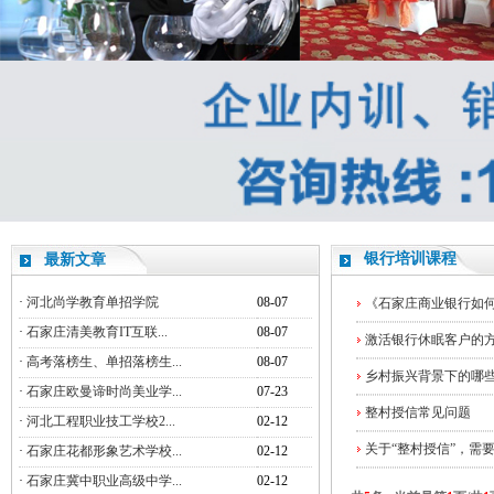
银行培训课程
最新文章
·
河北尚学教育单招学院
08-07
《石家庄商业银行如
·
石家庄清美教育IT互联...
08-07
激活银行休眠客户的
·
高考落榜生、单招落榜生...
08-07
乡村振兴背景下的哪
·
石家庄欧曼谛时尚美业学...
07-23
整村授信常见问题
·
河北工程职业技工学校2...
02-12
关于“整村授信”，需
·
石家庄花都形象艺术学校...
02-12
·
石家庄冀中职业高级中学...
02-12