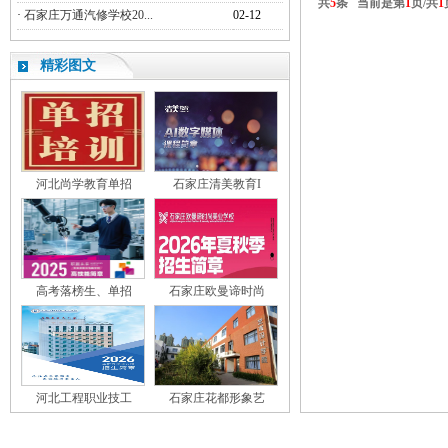
共
5
条 当前是第
1
页/共
1
·
石家庄万通汽修学校20...
02-12
精彩图文
河北尚学教育单招
石家庄清美教育I
高考落榜生、单招
石家庄欧曼谛时尚
河北工程职业技工
石家庄花都形象艺