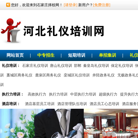
您好，欢迎来到石家庄择校网！
[请登录]
新用户？
[免费注册]
网站首页
|
中专招生
|
短期培训
|
单招集训
|
礼
礼仪培训：
石家庄礼仪培训
唐山礼仪培训
邯郸
秦皇岛礼仪培训
保定礼仪培训
训
藁城区商务礼仪
鹿泉区商务礼仪
栾城区礼仪培训
井陉政务礼仪
无极政务礼
训
执行力培训：
高效执行力
执行力培训
中层执行力培训
超级执行力
提升执行
酒店培训：
酒店基层员工培训
酒店管理队伍培训
酒店员工心态培训
酒店服务