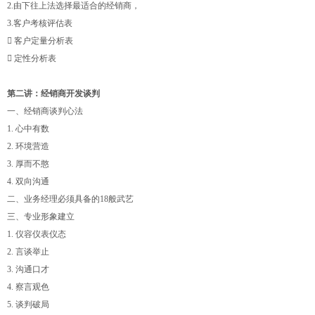
2.由下往上法选择最适合的经销商，
3.客户考核评估表
 客户定量分析表
 定性分析表
第二讲：经销商开发谈判
一、经销商谈判心法
1. 心中有数
2. 环境营造
3. 厚而不憨
4. 双向沟通
二、业务经理必须具备的18般武艺
三、专业形象建立
1. 仪容仪表仪态
2. 言谈举止
3. 沟通口才
4. 察言观色
5. 谈判破局