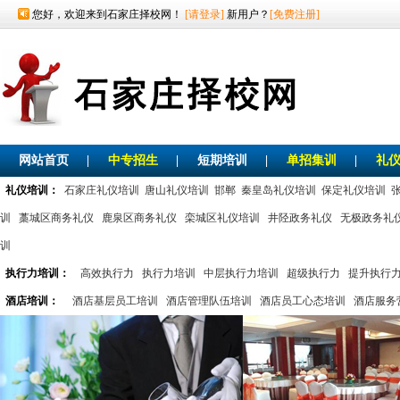
您好，欢迎来到石家庄择校网！
[请登录]
新用户？
[免费注册]
网站首页
|
中专招生
|
短期培训
|
单招集训
|
礼
礼仪培训：
石家庄礼仪培训
唐山礼仪培训
邯郸
秦皇岛礼仪培训
保定礼仪培训
训
藁城区商务礼仪
鹿泉区商务礼仪
栾城区礼仪培训
井陉政务礼仪
无极政务礼
训
执行力培训：
高效执行力
执行力培训
中层执行力培训
超级执行力
提升执行
酒店培训：
酒店基层员工培训
酒店管理队伍培训
酒店员工心态培训
酒店服务