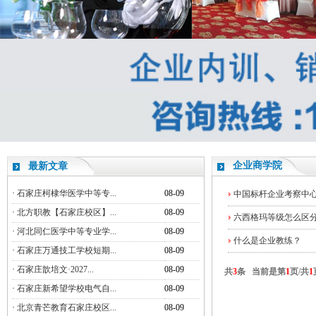
企业商学院
最新文章
·
石家庄柯棣华医学中等专...
08-09
中国标杆企业考察中心
·
北方职教【石家庄校区】...
08-09
六西格玛等级怎么区分—
·
河北同仁医学中等专业学...
08-09
什么是企业教练？
·
石家庄万通技工学校短期...
08-09
·
石家庄歆培文·2027...
08-09
共
3
条 当前是第
1
页/共
1
·
石家庄新希望学校电气自...
08-09
·
北京青芒教育石家庄校区...
08-09