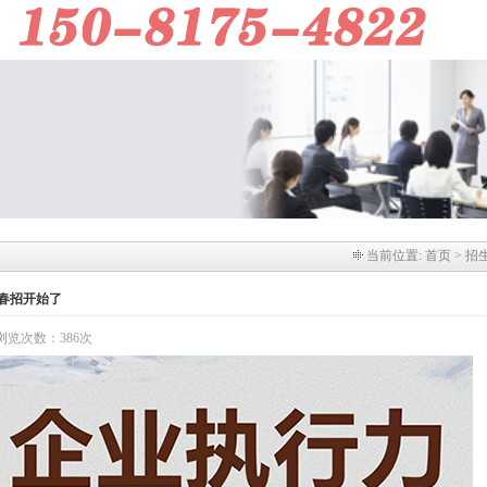
当前位置:
首页
> 招
6春招开始了
】 浏览次数：386次