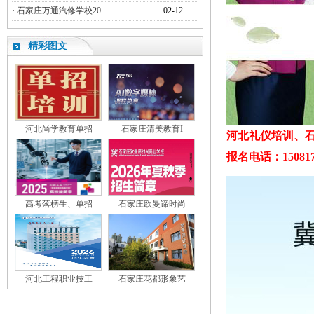
·
石家庄万通汽修学校20...
02-12
精彩图文
河北尚学教育单招
石家庄清美教育I
河北礼仪培训、
报名电话：150817
高考落榜生、单招
石家庄欧曼谛时尚
河北工程职业技工
石家庄花都形象艺