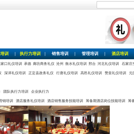
仪培训
|
执行力培训
|
销售培训
|
管理培训
|
酒店培训
张家口礼仪培训
承德
廊坊商务礼仪
沧州
衡水礼仪培训
邢台
河北礼仪培训
石家庄
仪
深泽礼仪培训
正定县政务礼仪
行唐礼仪培训
高邑礼仪培训
赞皇礼仪培训
元
力
团队执行力培训
企业执行力
营销培训
酒店服务礼仪培训
酒店销售服务技能培训
筹备期酒店岗位技能培训
筹