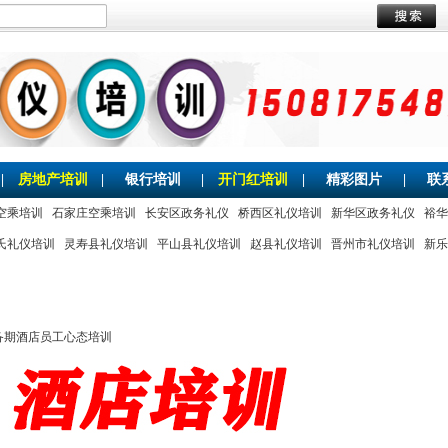
|
房地产培训
|
银行培训
|
开门红培训
|
精彩图片
|
联
空乘培训
石家庄空乘培训
长安区政务礼仪
桥西区礼仪培训
新华区政务礼仪
裕华
氏礼仪培训
灵寿县礼仪培训
平山县礼仪培训
赵县礼仪培训
晋州市礼仪培训
新乐
备期酒店员工心态培训