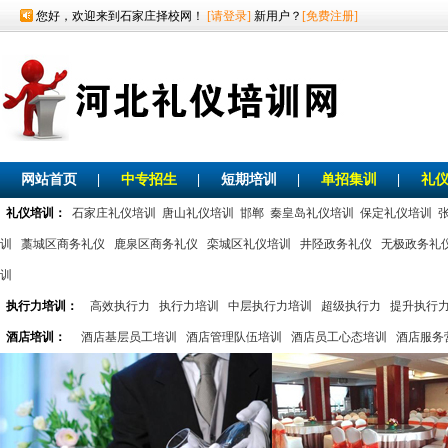
您好，欢迎来到石家庄择校网！
[请登录]
新用户？
[免费注册]
网站首页
|
中专招生
|
短期培训
|
单招集训
|
礼
礼仪培训：
石家庄礼仪培训
唐山礼仪培训
邯郸
秦皇岛礼仪培训
保定礼仪培训
训
藁城区商务礼仪
鹿泉区商务礼仪
栾城区礼仪培训
井陉政务礼仪
无极政务礼
训
执行力培训：
高效执行力
执行力培训
中层执行力培训
超级执行力
提升执行
酒店培训：
酒店基层员工培训
酒店管理队伍培训
酒店员工心态培训
酒店服务