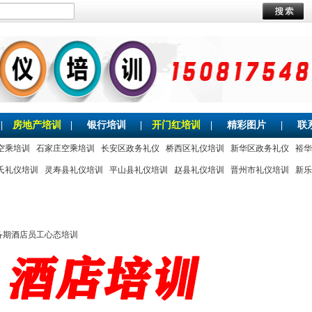
|
房地产培训
|
银行培训
|
开门红培训
|
精彩图片
|
联
空乘培训
石家庄空乘培训
长安区政务礼仪
桥西区礼仪培训
新华区政务礼仪
裕华
氏礼仪培训
灵寿县礼仪培训
平山县礼仪培训
赵县礼仪培训
晋州市礼仪培训
新乐
备期酒店员工心态培训