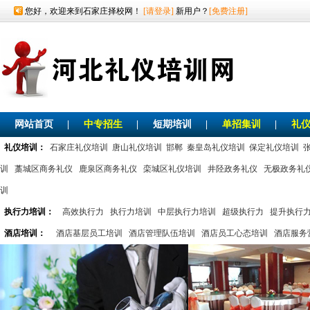
您好，欢迎来到石家庄择校网！
[请登录]
新用户？
[免费注册]
网站首页
|
中专招生
|
短期培训
|
单招集训
|
礼
礼仪培训：
石家庄礼仪培训
唐山礼仪培训
邯郸
秦皇岛礼仪培训
保定礼仪培训
训
藁城区商务礼仪
鹿泉区商务礼仪
栾城区礼仪培训
井陉政务礼仪
无极政务礼
训
执行力培训：
高效执行力
执行力培训
中层执行力培训
超级执行力
提升执行
酒店培训：
酒店基层员工培训
酒店管理队伍培训
酒店员工心态培训
酒店服务