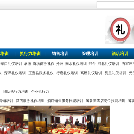
仪培训
|
执行力培训
|
销售培训
|
管理培训
|
酒店培训
张家口礼仪培训
承德
廊坊商务礼仪
沧州
衡水礼仪培训
邢台
河北礼仪培训
石家庄
仪
深泽礼仪培训
正定县政务礼仪
行唐礼仪培训
高邑礼仪培训
赞皇礼仪培训
元
力
团队执行力培训
企业执行力
营销培训
酒店服务礼仪培训
酒店销售服务技能培训
筹备期酒店岗位技能培训
筹