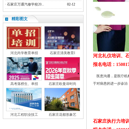
·
石家庄万通汽修学校20...
02-12
精彩图文
河北尚学教育单招
石家庄清美教育I
河北礼仪培训、
报名电话：150817
医患沟通，是医疗机构
于对病患的进一步诊治
高考落榜生、单招
石家庄欧曼谛时尚
河北工程职业技工
石家庄花都形象艺
石家庄执行力培