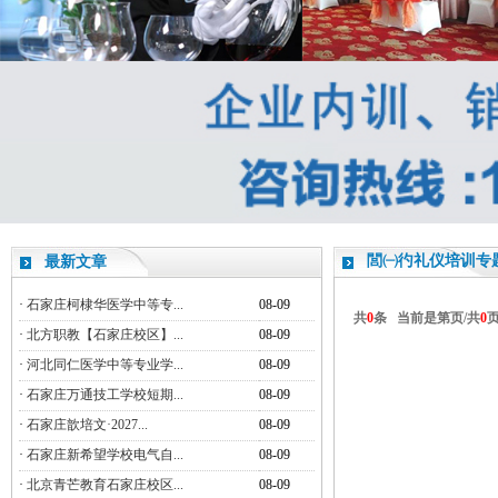
閭㈠彴礼仪培训专
最新文章
·
石家庄柯棣华医学中等专...
08-09
共
0
条 当前是第
页/共
0
·
北方职教【石家庄校区】...
08-09
·
河北同仁医学中等专业学...
08-09
·
石家庄万通技工学校短期...
08-09
·
石家庄歆培文·2027...
08-09
·
石家庄新希望学校电气自...
08-09
·
北京青芒教育石家庄校区...
08-09