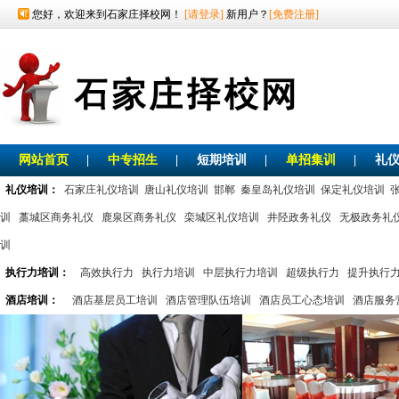
您好，欢迎来到石家庄择校网！
[请登录]
新用户？
[免费注册]
网站首页
|
中专招生
|
短期培训
|
单招集训
|
礼
礼仪培训：
石家庄礼仪培训
唐山礼仪培训
邯郸
秦皇岛礼仪培训
保定礼仪培训
训
藁城区商务礼仪
鹿泉区商务礼仪
栾城区礼仪培训
井陉政务礼仪
无极政务礼
训
执行力培训：
高效执行力
执行力培训
中层执行力培训
超级执行力
提升执行
酒店培训：
酒店基层员工培训
酒店管理队伍培训
酒店员工心态培训
酒店服务