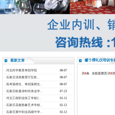
钀ラ攢礼仪培训专
最新文章
·
河北尚学教育单招学院
08-07
共
0
条 当前是第
页/共
0
·
石家庄清美教育IT互联...
08-07
·
高考落榜生、单招落榜生...
08-07
·
石家庄欧曼谛时尚美业学...
07-23
·
河北工程职业技工学校2...
02-12
·
石家庄花都形象艺术学校...
02-12
·
石家庄冀中职业高级中学...
02-12