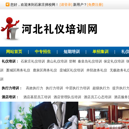
您好，欢迎来到石家庄择校网！
[请登录]
新用户？
[免费注册]
网站首页
|
中专招生
|
短期培训
|
单招集训
|
礼
礼仪培训：
石家庄礼仪培训
唐山礼仪培训
邯郸
秦皇岛礼仪培训
保定礼仪培训
训
藁城区商务礼仪
鹿泉区商务礼仪
栾城区礼仪培训
井陉政务礼仪
无极政务礼
训
执行力培训：
高效执行力
执行力培训
中层执行力培训
超级执行力
提升执行
酒店培训：
酒店基层员工培训
酒店管理队伍培训
酒店员工心态培训
酒店服务