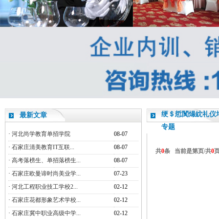
绠＄悊闃熶紞礼仪
最新文章
专题
·
河北尚学教育单招学院
08-07
·
石家庄清美教育IT互联...
08-07
共
0
条 当前是第
页/共
0
·
高考落榜生、单招落榜生...
08-07
·
石家庄欧曼谛时尚美业学...
07-23
·
河北工程职业技工学校2...
02-12
·
石家庄花都形象艺术学校...
02-12
·
石家庄冀中职业高级中学...
02-12