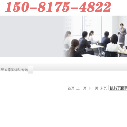
> 绠＄悊闃熶紞专题
首页
上一页
下一页 末页