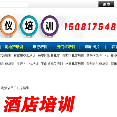
|
房地产培训
|
银行培训
|
开门红培训
|
精彩图片
|
联
空乘培训
石家庄空乘培训
长安区政务礼仪
桥西区礼仪培训
新华区政务礼仪
裕华
氏礼仪培训
灵寿县礼仪培训
平山县礼仪培训
赵县礼仪培训
晋州市礼仪培训
新乐
备期酒店员工心态培训