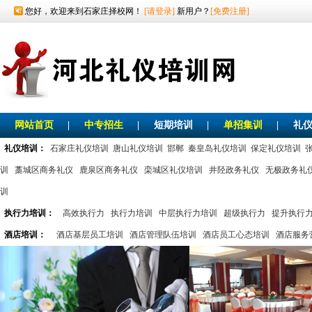
您好，欢迎来到石家庄择校网！
[请登录]
新用户？
[免费注册]
网站首页
|
中专招生
|
短期培训
|
单招集训
|
礼
礼仪培训：
石家庄礼仪培训
唐山礼仪培训
邯郸
秦皇岛礼仪培训
保定礼仪培训
训
藁城区商务礼仪
鹿泉区商务礼仪
栾城区礼仪培训
井陉政务礼仪
无极政务礼
训
执行力培训：
高效执行力
执行力培训
中层执行力培训
超级执行力
提升执行
酒店培训：
酒店基层员工培训
酒店管理队伍培训
酒店员工心态培训
酒店服务