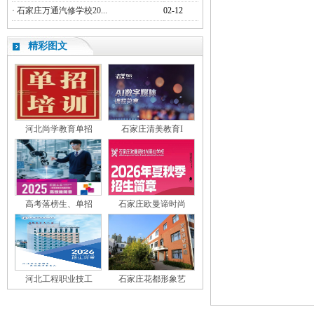
·
石家庄万通汽修学校20...
02-12
精彩图文
河北尚学教育单招
石家庄清美教育I
高考落榜生、单招
石家庄欧曼谛时尚
河北工程职业技工
石家庄花都形象艺