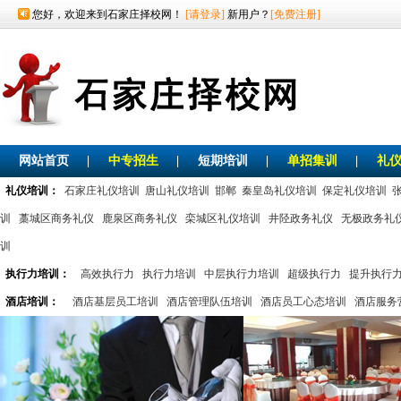
您好，欢迎来到石家庄择校网！
[请登录]
新用户？
[免费注册]
网站首页
|
中专招生
|
短期培训
|
单招集训
|
礼
礼仪培训：
石家庄礼仪培训
唐山礼仪培训
邯郸
秦皇岛礼仪培训
保定礼仪培训
训
藁城区商务礼仪
鹿泉区商务礼仪
栾城区礼仪培训
井陉政务礼仪
无极政务礼
训
执行力培训：
高效执行力
执行力培训
中层执行力培训
超级执行力
提升执行
酒店培训：
酒店基层员工培训
酒店管理队伍培训
酒店员工心态培训
酒店服务