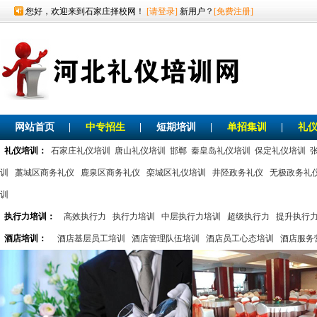
您好，欢迎来到石家庄择校网！
[请登录]
新用户？
[免费注册]
网站首页
|
中专招生
|
短期培训
|
单招集训
|
礼
礼仪培训：
石家庄礼仪培训
唐山礼仪培训
邯郸
秦皇岛礼仪培训
保定礼仪培训
训
藁城区商务礼仪
鹿泉区商务礼仪
栾城区礼仪培训
井陉政务礼仪
无极政务礼
训
执行力培训：
高效执行力
执行力培训
中层执行力培训
超级执行力
提升执行
酒店培训：
酒店基层员工培训
酒店管理队伍培训
酒店员工心态培训
酒店服务