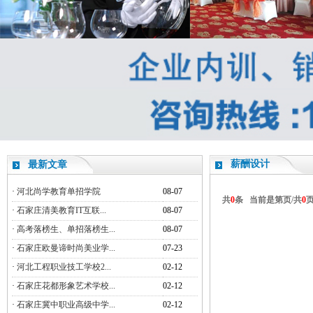
薪酬设计
最新文章
·
河北尚学教育单招学院
08-07
共
0
条 当前是第
页/共
0
·
石家庄清美教育IT互联...
08-07
·
高考落榜生、单招落榜生...
08-07
·
石家庄欧曼谛时尚美业学...
07-23
·
河北工程职业技工学校2...
02-12
·
石家庄花都形象艺术学校...
02-12
·
石家庄冀中职业高级中学...
02-12