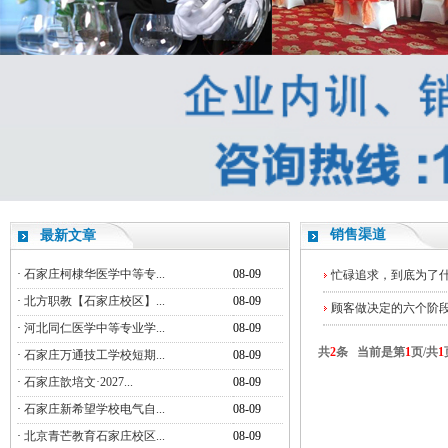
销售渠道
最新文章
·
石家庄柯棣华医学中等专...
08-09
忙碌追求，到底为了
·
北方职教【石家庄校区】...
08-09
顾客做决定的六个阶
·
河北同仁医学中等专业学...
08-09
共
2
条 当前是第
1
页/共
1
·
石家庄万通技工学校短期...
08-09
·
石家庄歆培文·2027...
08-09
·
石家庄新希望学校电气自...
08-09
·
北京青芒教育石家庄校区...
08-09