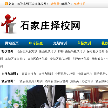
您好，欢迎来到石家庄择校网！
[请登录]
新用户？
[免费注册]
网站首页
|
中专招生
|
短期培训
|
单招集训
|
礼
礼仪培训：
石家庄礼仪培训
唐山礼仪培训
邯郸
秦皇岛礼仪培训
保定礼仪培训
训
藁城区商务礼仪
鹿泉区商务礼仪
栾城区礼仪培训
井陉政务礼仪
无极政务礼
训
执行力培训：
高效执行力
执行力培训
中层执行力培训
超级执行力
提升执行
酒店培训：
酒店基层员工培训
酒店管理队伍培训
酒店员工心态培训
酒店服务