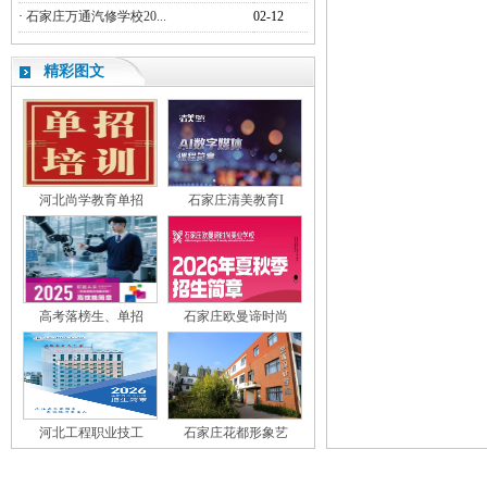
·
石家庄万通汽修学校20...
02-12
精彩图文
河北尚学教育单招
石家庄清美教育I
高考落榜生、单招
石家庄欧曼谛时尚
河北工程职业技工
石家庄花都形象艺