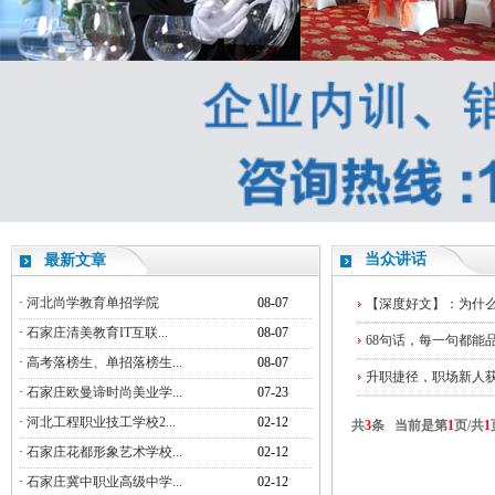
当众讲话
最新文章
·
河北尚学教育单招学院
08-07
【深度好文】：为什
·
石家庄清美教育IT互联...
08-07
68句话，每一句都能
·
高考落榜生、单招落榜生...
08-07
升职捷径，职场新人获
·
石家庄欧曼谛时尚美业学...
07-23
·
河北工程职业技工学校2...
02-12
共
3
条 当前是第
1
页/共
1
·
石家庄花都形象艺术学校...
02-12
·
石家庄冀中职业高级中学...
02-12