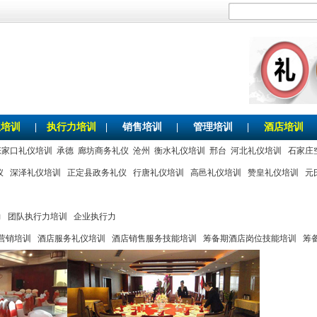
仪培训
|
执行力培训
|
销售培训
|
管理培训
|
酒店培训
张家口礼仪培训
承德
廊坊商务礼仪
沧州
衡水礼仪培训
邢台
河北礼仪培训
石家庄
仪
深泽礼仪培训
正定县政务礼仪
行唐礼仪培训
高邑礼仪培训
赞皇礼仪培训
元
力
团队执行力培训
企业执行力
营销培训
酒店服务礼仪培训
酒店销售服务技能培训
筹备期酒店岗位技能培训
筹