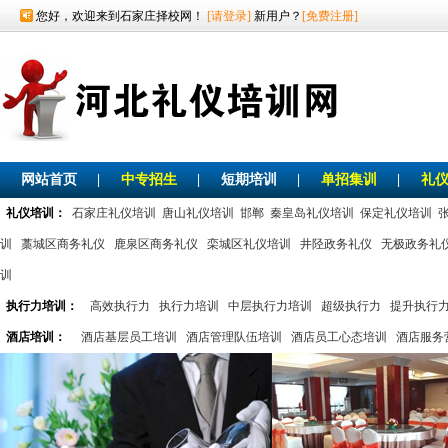
您好，欢迎来到石家庄择校网！
[请登录]
新用户？
[免费注册]
网站首页
|
中专招生
|
短期培训
|
单招集训
|
礼
礼仪培训：
石家庄礼仪培训
唐山礼仪培训
邯郸
秦皇岛礼仪培训
保定礼仪培训
训
藁城区商务礼仪
鹿泉区商务礼仪
栾城区礼仪培训
井陉政务礼仪
无极政务礼
训
执行力培训：
高效执行力
执行力培训
中层执行力培训
超级执行力
提升执行
酒店培训：
酒店基层员工培训
酒店管理队伍培训
酒店员工心态培训
酒店服务