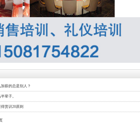
么加薪的总是别人？
品半辈子。
得赏识20原则
页