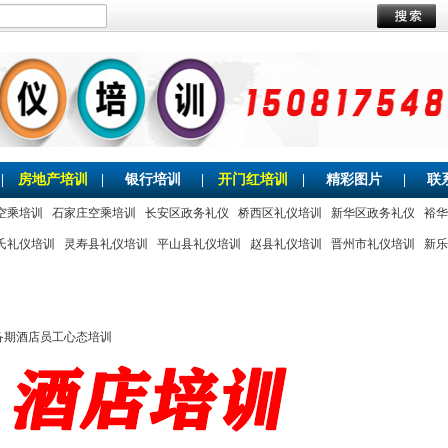
|
房地产培训
|
银行培训
|
开门红培训
|
精彩图片
|
联
空乘培训
石家庄空乘培训
长安区政务礼仪
桥西区礼仪培训
新华区政务礼仪
裕华
氏礼仪培训
灵寿县礼仪培训
平山县礼仪培训
赵县礼仪培训
晋州市礼仪培训
新乐
备期酒店员工心态培训