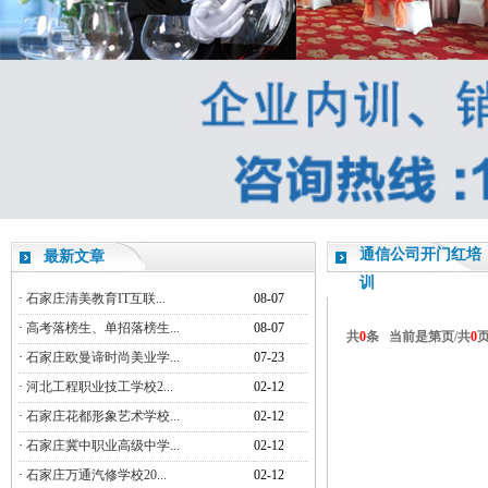
通信公司开门红培
最新文章
训
·
石家庄清美教育IT互联...
08-07
·
高考落榜生、单招落榜生...
08-07
共
0
条 当前是第
页/共
0
·
石家庄欧曼谛时尚美业学...
07-23
·
河北工程职业技工学校2...
02-12
·
石家庄花都形象艺术学校...
02-12
·
石家庄冀中职业高级中学...
02-12
·
石家庄万通汽修学校20...
02-12