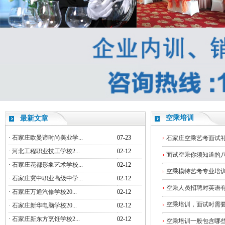
空乘培训
最新文章
·
石家庄欧曼谛时尚美业学...
07-23
石家庄空乘艺考面试
·
河北工程职业技工学校2...
02-12
面试空乘你须知道的
·
石家庄花都形象艺术学校...
02-12
空乘模特艺考专业培
·
石家庄冀中职业高级中学...
02-12
空乘人员招聘对英语
·
石家庄万通汽修学校20...
02-12
空乘培训，面试时需
·
石家庄新华电脑学校20...
02-12
·
石家庄新东方烹饪学校2...
02-12
空乘培训一般包含哪