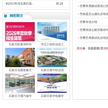
·
到2025年河北将打造...
05-24
空乘常用面试英语口
空姐是怎么做礼仪培
精彩图文
空乘专业介绍
空乘培训之航空面试
空乘艺考面试礼仪培
石家庄欧曼谛时尚
河北工程职业技工
共
11
条 当前是第
1
页/共
石家庄花都形象艺
石家庄冀中职业高
石家庄万通汽修学
石家庄新华电脑学