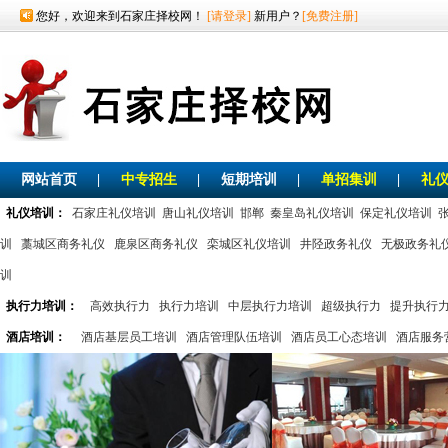
您好，欢迎来到石家庄择校网！
[请登录]
新用户？
[免费注册]
网站首页
|
中专招生
|
短期培训
|
单招集训
|
礼
礼仪培训：
石家庄礼仪培训
唐山礼仪培训
邯郸
秦皇岛礼仪培训
保定礼仪培训
训
藁城区商务礼仪
鹿泉区商务礼仪
栾城区礼仪培训
井陉政务礼仪
无极政务礼
训
执行力培训：
高效执行力
执行力培训
中层执行力培训
超级执行力
提升执行
酒店培训：
酒店基层员工培训
酒店管理队伍培训
酒店员工心态培训
酒店服务